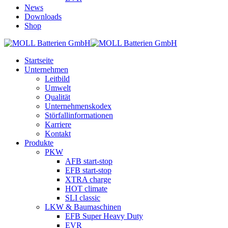
News
Downloads
Shop
Startseite
Unternehmen
Leitbild
Umwelt
Qualität
Unternehmenskodex
Störfallinformationen
Karriere
Kontakt
Produkte
PKW
AFB start-stop
EFB start-stop
XTRA charge
HOT climate
SLI classic
LKW & Baumaschinen
EFB Super Heavy Duty
EVR