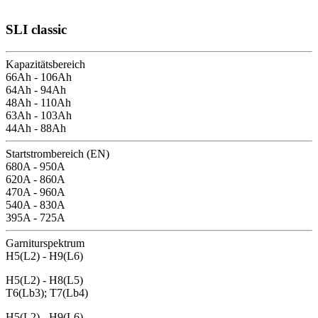
SLI classic
Kapazitätsbereich
66Ah - 106Ah
64Ah - 94Ah
48Ah - 110Ah
63Ah - 103Ah
44Ah - 88Ah
Startstrombereich (EN)
680A - 950A
620A - 860A
470A - 960A
540A - 830A
395A - 725A
Garniturspektrum
H5(L2) - H9(L6)
H5(L2) - H8(L5)
T6(Lb3); T7(Lb4)
H5(L2) - H9(L6)