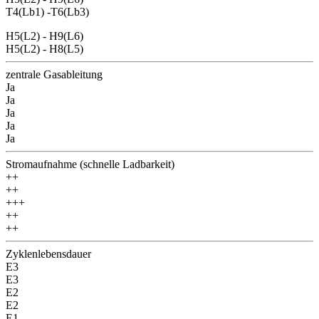
T4(Lb1) -T6(Lb3)
H5(L2) - H9(L6)
H5(L2) - H8(L5)
zentrale Gasableitung
Ja
Ja
Ja
Ja
Ja
Stromaufnahme (schnelle Ladbarkeit)
++
++
+++
++
++
Zyklenlebensdauer
E3
E3
E2
E2
E1